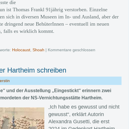
sste die
Nun ist Thomas Frankl 91jährig verstorben. Einzelne
den sich in diversen Museen im In- und Ausland, aber der
te dringend neue BehüterInnen – eventuell im neuen
 falls es wirklich kommt.
worte:
Holocaust
,
Shoah
|
Kommentare geschlossen
r Hartheim schreiben
erstin
e“ und der Ausstellung „Eingestickt“ erinnern zwei
Ermordeten der NS-Vernichtungsstätte Hartheim.
Ich habe es gewusst und nicht
„
gewusst“, erklärt Autorin
Alexandra Gusetti, die erst
2024 im Gedenkort Hartheim