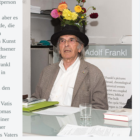
tperson
 aber es
de, die
n
h Kunst
chsener
der
rankl
 in
i den
 Vatis
homas
einer
ner
s Vaters