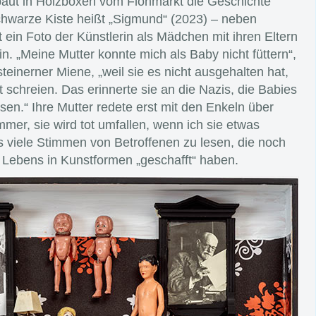
baut in Holzboxen vom Flohmarkt die Geschichte
schwarze Kiste heißt „Sigmund“ (2023) – neben
ein Foto der Künstlerin als Mädchen mit ihren Eltern
n. „Meine Mutter konnte mich als Baby nicht füttern“,
steinerner Miene, „weil sie es nicht ausgehalten hat,
schreien. Das erinnerte sie an die Nazis, die Babies
en.“ Ihre Mutter redete erst mit den Enkeln über
mmer, sie wird tot umfallen, wenn ich sie etwas
es viele Stimmen von Betroffenen zu lesen, die noch
 Lebens in Kunstformen „geschafft“ haben.