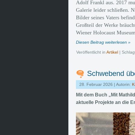
Adolf Frankl aus. 2017 mu
Galerie leider schließen. 
Bilder seines Vaters befin
Großteil der Werke bräuch
Wiener Holocaust Museum,
Diesen Beitrag weiterlesen »
Veröffentlicht in
Artikel
| Schlag
Schwebend übe
28. Februar 2026 | Autorin:
K
Mit dem Buch „Mit Mathild
aktuelle Projekte an die 