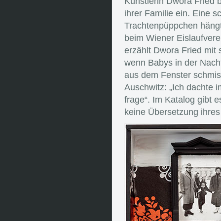
Künstlerin Dwora Fried 
ihrer Familie ein. Eine 
Trachtenpüppchen hängt 
beim Wiener Eislaufverei
erzählt Dwora Fried mit 
wenn Babys in der Nacht 
aus dem Fenster schmiss
Auschwitz: „Ich dachte i
frage“. Im Katalog gibt 
keine Übersetzung ihres