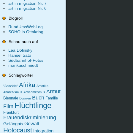
art in migration Nr. 7
art in migration Nr. 6
Blogroll
RundUmsWebLog
SOHO in Ottakring
Schau auch auf:
Lea Dolinsky
Hansel Sato
Südbahnhof-Fotos
marikaschmiedt
Schlagwörter
Afrika
"Asoziale"
Amerika
Armut
Anarchismus
Antisemitismus
Buch
Biennale
Familie
Bosnien
Flüchtlinge
Film
Frankfurt
Frauendiskriminierung
Gewalt
Gefängnis
Holocaust
Integration