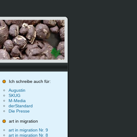
Ich schreibe auch für:
Augustin
SKUG
M-Media
derStandard
Die Presse
art in migration
art in migration Nr. 9
art in migration Nr. 8