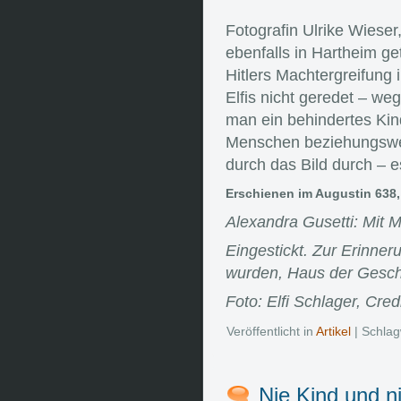
Fotografin Ulrike Wieser
ebenfalls in Hartheim ge
Hitlers Machtergreifung
Elfis nicht geredet – w
man ein behindertes Kind
Menschen beziehungsweis
durch das Bild durch – es
Erschienen im Augustin 638, 2
Alexandra Gusetti: Mit M
Eingestickt. Zur Erinne
wurden, Haus der Geschi
Foto: Elfi Schlager, Cred
Veröffentlicht in
Artikel
| Schlag
Nie Kind und n