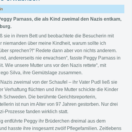
in
Peggy Parnass, die als Kind zweimal den Nazis entkam,
burg.
ß sie in ihrem Bett und beobachtete die Besucherin mit
ir niemanden über meine Kindheit, warum sollte ich
über sprechen?!“ Redete dann aber von nichts anderem.
ind, andererseits nie erwachsen“, fasste Peggy Parnass in
 Wie unsere Mutter uns vor den Nazis rettete“, mit
 Rego Silva, ihre Gemütslage zusammen.
azis zweimal von der Schaufel – ihr Vater Pudl ließ sie
 Verhaftung flüchten und ihre Mutter schickte die Kinder
ch Schweden. Die berühmte Gerichtsreporterin,
ellerin ist nun im Alter von 97 Jahren gestorben. Nur drei
zi-Prozesse fanden wirklich statt.
g entführte Peggy ihr Brüderchen dreimal aus dem
d hasste ihre insgesamt zwölf Pflegefamilien. Zeitlebens