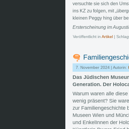
versuchte sie sich den Umst
ins KZ zu folgen, mit „überg
kleinen Peggy hing über be
Ersterscheinung im Augusti
Veröffentlicht in
Artikel
| Schlag
Familiengeschi
7. November 2024 | Autorin:
Das
Jüdischen Muse
Generation. Der Holoca
Warum waren alle diese B
wenig präsent? Sie ware
zur Familiengeschichte b
Museen Wien und Münch
und EnkelInnen der Hol