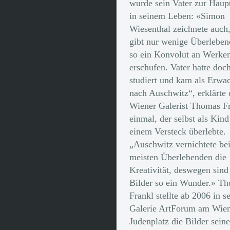
wurde sein Vater zur Haup
in seinem Leben: «Simon
Wiesenthal zeichnete auch,
gibt nur wenige Überleben
so ein Konvolut an Werke
erschufen. Vater hatte doc
studiert und kam als Erwa
nach Au­schwitz“, erklärte 
Wiener Galerist Thomas F
einmal, der selbst als Kind
einem Versteck überlebte.
„Auschwitz vernichtete be
meisten Überlebenden die
Kreativität, deswegen sind
Bilder so ein Wunder.» T
Frankl stellte ab 2006 in s
Galerie ArtForum am Wie
Judenplatz die Bilder seine