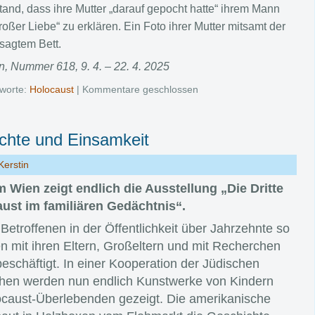
and, dass ihre Mutter „darauf gepocht hatte“ ihrem Mann
roßer Liebe“ zu erklären. Ein Foto ihrer Mutter mitsamt der
sagtem Bett.
n, Nummer 618, 9. 4. – 22. 4. 2025
worte:
Holocaust
|
Kommentare geschlossen
chte und Einsamkeit
Kerstin
um
Wien
zeigt endlich
die
Ausstellung „
Die
Dritte
ust im familiären Ged
ä
chtnis“.
etroffenen in der Öffentlichkeit über Jahrzehnte so
n mit ihren Eltern, Großeltern und mit Recherchen
eschäftigt. In einer Kooperation der Jüdischen
en werden nun endlich Kunstwerke von Kindern
ocaust-Überlebenden gezeigt. Die amerikanische