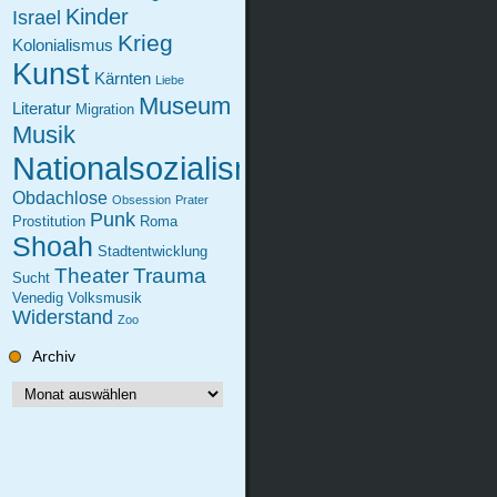
Kinder
Israel
Krieg
Kolonialismus
Kunst
Kärnten
Liebe
Museum
Literatur
Migration
Musik
Nationalsozialismus
Obdachlose
Obsession
Prater
Punk
Prostitution
Roma
Shoah
Stadtentwicklung
Theater
Trauma
Sucht
Venedig
Volksmusik
Widerstand
Zoo
Archiv
Archiv