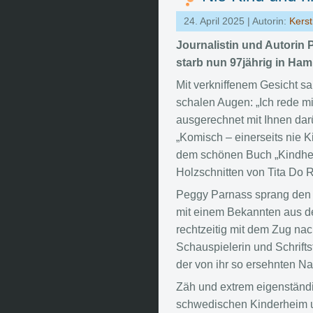
24. April 2025 | Autorin:
Kerst
Journalistin und Autorin 
starb nun 97jährig in Ham
Mit verkniffenem Gesicht sa
schalen Augen: „Ich rede m
ausgerechnet mit Ihnen dar
„Komisch – einerseits nie K
dem schönen Buch „Kindheit.
Holzschnitten von Tita Do
Peggy Parnass sprang den N
mit einem Bekannten aus der
rechtzeitig mit dem Zug na
Schauspielerin und Schriftst
der von ihr so ersehnten Na
Zäh und extrem eigenständi
schwedischen Kinderheim un