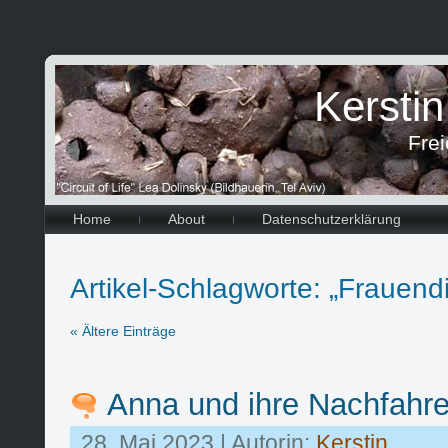
Kersti
Frei
Home
About
Datenschutzerklärung
Artikel-Schlagworte: „Frauend
« Ältere Einträge
Anna und ihre Nachfahr
28. Mai 2023 | Autorin:
Kerstin