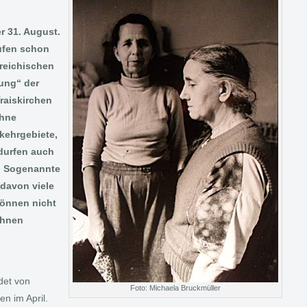
er 31. August.
ufen schon
rreichischen
ung“ der
raiskirchen
ohne
kehrgebiete,
durfen auch
n. Sogenannte
 davon viele
können nicht
ihnen
det von
Foto: Michaela Bruckmüller
n im April.