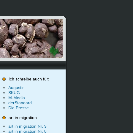
Ich schreibe auch für:
Augustin
SKUG
M-Media
derStandard
Die Presse
art in migration
art in migration Nr. 9
art in migration Nr. 8