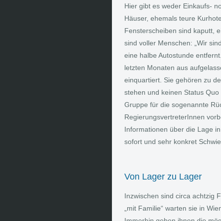
Hier gibt es weder Einkaufs- n
Häuser, ehemals teure Kurhotel
Fensterscheiben sind kaputt, 
sind voller Menschen: „Wir sind
eine halbe Autostunde entfernt
letzten Monaten aus aufgelass
einquartiert. Sie gehören zu 
stehen und keinen Status Quo be
Gruppe für die sogenannte Rück
RegierungsvertreterInnen vorb
Informationen über die Lage i
sofort und sehr konkret Schwie
Von Lager zu Lager
Inzwischen sind circa achtzig F
„mit Familie“ warten sie in Wi
Immerhin geben ihnen die mögl