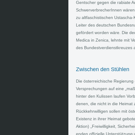
Gentscher gegen die rabiate Art
SchwerverbrecherInnen wären.
zu altfaschistischen Ustascha-K
Leiter des deutschen Bundesn
gefördert worden wäre. Die de
Medica in Zenica, lehnte mit V
des Bundestverdienstkreuzes 
Zwischen den Stühlen
Die österreichische Regierung 
Versprechungen auf eine „maßg
hinter den Kulissen laufen Vo
denen, die nicht in die Heimat
Rückkehrwilligen sollen mit öst
Existenz in ihrer Heimat gebo
Aktion) „Freiwilligkeit, Sicher
enden offizielle Unterstützung 