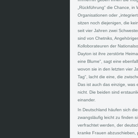
„Rückführung“ die Chance, in W
Organisationen oder „integrie
sitzen noch diejenigen, die k
seit vier Jahren zwei Schweste
sind von Chetniks, Angehörige
Kolloborateuren der Nationalso
Dayton ist ihre zerstörte Heima
eine Blume“, sagt eine ebenfal
wovon sie in den letzten vier J
Tag“, lacht die eine, die zwisc
Das ist auch das einzige, was e
nicht. Die beiden sind erstaun
einander.
In Deutschland häufen sich die
zwangsläufig leicht zu finden 
verfrachtet werden, der deuts
kranke Frauen abzuschieben, p