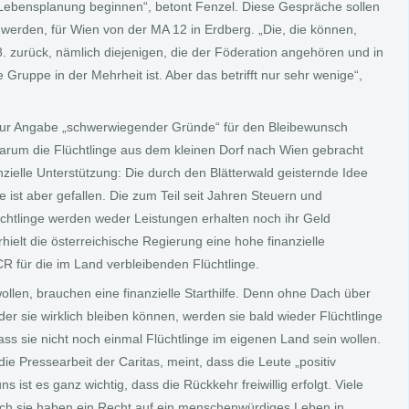
r Lebensplanung beginnen“, betont Fenzel. Diese Gespräche sollen
werden, für Wien von der MA 12 in Erdberg. „Die, die können,
8. zurück, nämlich diejenigen, die der Föderation angehören und in
Gruppe in der Mehrheit ist. Aber das betrifft nur sehr wenige“,
zur Angabe „schwerwiegender Gründe“ für den Bleibewunsch
arum die Flüchtlinge aus dem kleinen Dorf nach Wien gebracht
zielle Unterstützung: Die durch den Blätterwald geisternde Idee
ist aber gefallen. Die zum Teil seit Jahren Steuern und
chtlinge werden weder Leistungen erhalten noch ihr Geld
elt die österreichische Regierung eine hohe finanzielle
 für die im Land verbleibenden Flüchtlinge.
ollen, brauchen eine finanzielle Starthilfe. Denn ohne Dach über
der sie wirklich bleiben können, werden sie bald wieder Flüchtlinge
dass sie nicht noch einmal Flüchtlinge im eigenen Land sein wollen.
 die Pressearbeit der Caritas, meint, dass die Leute „positiv
ns ist es ganz wichtig, dass die Rückkehr freiwillig erfolgt. Viele
ch sie haben ein Recht auf ein menschenwürdiges Leben in