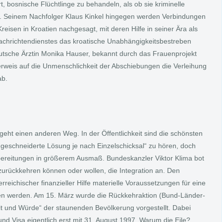
, bosnische Flüchtlinge zu behandeln, als ob sie kriminelle
 Seinem Nachfolger Klaus Kinkel hingegen werden Verbindungen
reisen in Kroatien nachgesagt, mit deren Hilfe in seiner Ära als
achrichtendienstes das kroatische Unabhängigkeitsbestreben
utsche Ärztin Monika Hauser, bekannt durch das Frauenprojekt
erweis auf die Unmenschlichkeit der Abschiebungen die Verleihung
ab.
geht einen anderen Weg. In der Öffentlichkeit sind die schönsten
eschneiderte Lösung je nach Einzelschicksal“ zu hören, doch
rbereitungen in größerem Ausmaß. Bundeskanzler Viktor Klima bot
 zurückkehren können oder wollen, die Integration an. Den
erreichischer finanzieller Hilfe materielle Voraussetzungen für eine
ten werden. Am 15. März wurde die Rückkehraktion (Bund-Länder-
heit und Würde“ der staunenden Bevölkerung vorgestellt. Dabei
und Visa eigentlich erst mit 31. August 1997. Warum die Eile?