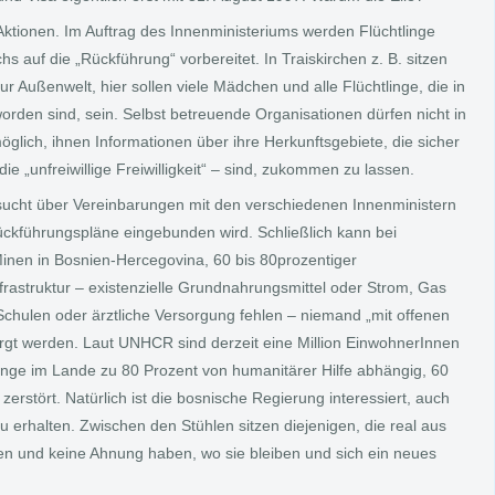
Aktionen. Im Auftrag des Innenministeriums werden Flüchtlinge
chs auf die „Rückführung“ vorbereitet. In Traiskirchen z. B. sitzen
r Außenwelt, hier sollen viele Mädchen und alle Flüchtlinge, die in
worden sind, sein. Selbst betreuende Organisationen dürfen nicht in
möglich, ihnen Informationen über ihre Herkunftsgebiete, die sicher
e „unfreiwillige Freiwilligkeit“ – sind, zukommen zu lassen.
sucht über Vereinbarungen mit den verschiedenen Innenministern
Rückführungspläne eingebunden wird. Schließlich kann bei
Minen in Bosnien-Hercegovina, 60 bis 80prozentiger
nfrastruktur – existenzielle Grundnahrungsmittel oder Strom, Gas
hulen oder ärztliche Versorgung fehlen – niemand „mit offenen
gt werden. Laut UNHCR sind derzeit eine Million EinwohnerInnen
linge im Lande zu 80 Prozent von humanitärer Hilfe abhängig, 60
rstört. Natürlich ist die bosnische Regierung interessiert, auch
 zu erhalten. Zwischen den Stühlen sitzen diejenigen, die real aus
n und keine Ahnung haben, wo sie bleiben und sich ein neues