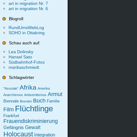
art in migration Nr. 7
art in migration Nr. 6
Blogroll
RundUmsWebLog
SOHO in Ottakring
Schau auch auf:
Lea Dolinsky
Hansel Sato
Südbahnhof-Fotos
marikaschmiedt
Schlagwörter
Afrika
"Asoziale"
Amerika
Armut
Anarchismus
Antisemitismus
Buch
Biennale
Familie
Bosnien
Flüchtlinge
Film
Frankfurt
Frauendiskriminierung
Gewalt
Gefängnis
Holocaust
Integration