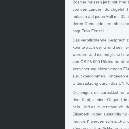
Bosnier müssen jetzt mit ihre
von den Ländern durchgeführt 
müssen auf jeden Fall mit 31. 
deren Gemeinde ihre ethnische 
sagt Frau Fenzel.
Das verpflichtende Gespräch 
könnte auch der Grund sein, w
wurden. Und die mögliche finan
von ÖS 25.000 Rückkehrprämie 
Versicherung einzahlenden Flü
zurückbekommen. Hingegen erhi
Unterstützung durch das UNHCR
Diejenigen, die zurückkehren w
dem Kopf, in einer Gegend, in 
sein. Und es ist verständlich, 
Elisabeth Hotter, zuständig für
motiviert“ werden sollen. „Für u
können nicht zurückkehren, au