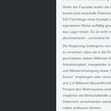
Hinter der Fassade laufen die 
bereits jetzt innerhalb Österrei
320 Flüchtlinge ohne Kontakt zu
irgendeiner Weise auffällig ge
das Lager hinein. Es ist nicht 
abschreckend – zumindest für di
Die Regierung Izetbegovic ver
zu erreichen, dass sie in die 
geschätzten sieben Millionen 
Arbeitslosigkeit, mangelnder I
und Wasserversorgung sowie Sc
Armen“ empfangen oder versor
und 1,4 Millionen Binnenflücht
Prozent des Wohnraumes sind ze
möglichst viel Wirtschaftshilfe
Österreich verschwinden werde
Leben aufbauen können.