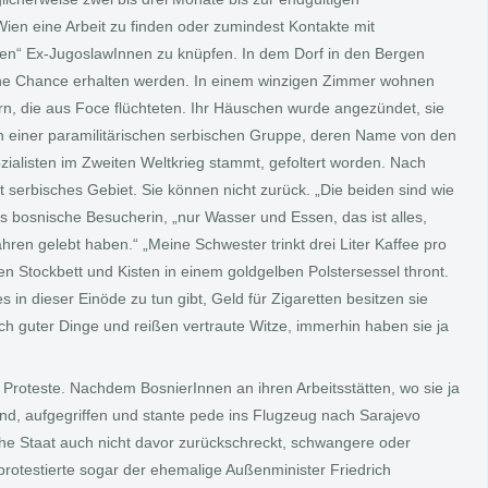
ien eine Arbeit zu finden oder zumindest Kontakte mit
rten“ Ex-JugoslawInnen zu knüpfen. In dem Dorf in den Bergen
eine Chance erhalten werden. In einem winzigen Zimmer wohnen
rn, die aus Foce flüchteten. Ihr Häuschen wurde angezündet, sie
n einer paramilitärischen serbischen Gruppe, deren Name von den
zialisten im Zweiten Weltkrieg stammt, gefoltert worden. Nach
t serbisches Gebiet. Sie können nicht zurück. „Die beiden sind wie
ls bosnische Besucherin, „nur Wasser und Essen, das ist alles,
ahren gelebt haben.“ „Meine Schwester trinkt drei Liter Kaffee pro
hen Stockbett und Kisten in einem goldgelben Polstersessel thront.
s in dieser Einöde zu tun gibt, Geld für Zigaretten besitzen sie
lich guter Dinge und reißen vertraute Witze, immerhin haben sie ja
 Proteste. Nachdem BosnierInnen an ihren Arbeitsstätten, wo sie ja
sind, aufgegriffen und stante pede ins Flugzeug nach Sarajevo
che Staat auch nicht davor zurückschreckt, schwangere oder
rotestierte sogar der ehemalige Außenminister Friedrich