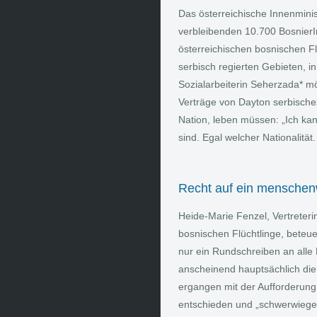
Das österreichische Innenmini
verbleibenden 10.700 Bosnier
österreichischen bosnischen Fl
serbisch regierten Gebieten, i
Sozialarbeiterin Seherzada* mö
Verträge von Dayton serbisches 
Nation, leben müssen: „Ich ka
sind. Egal welcher Nationalität
Recht auf ein mensche
Heide-Marie Fenzel, Vertreteri
bosnischen Flüchtlinge, beteue
nur ein Rundschreiben an alle F
anscheinend hauptsächlich die
ergangen mit der Aufforderung
entschieden und „schwerwiegen