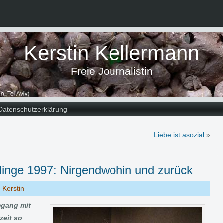
Kerstin Kellermann
Freie Journalistin
Datenschutzerklärung
Liebe ist asozial
»
linge 1997: Nirgendwohin und zurück
:
Kerstin
Umgang mit
zeit so