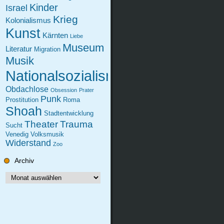
Kinder
Israel
Krieg
Kolonialismus
Kunst
Kärnten
Liebe
Museum
Literatur
Migration
Musik
Nationalsozialismus
Obdachlose
Obsession
Prater
Punk
Prostitution
Roma
Shoah
Stadtentwicklung
Theater
Trauma
Sucht
Venedig
Volksmusik
Widerstand
Zoo
Archiv
Archiv