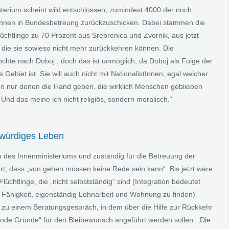
sterium scheint wild entschlossen, zumindest 4000 der noch
Innen in Bundesbetreung zurückzuschicken. Dabei stammen die
üchtlinge zu 70 Prozent aus Srebrenica und Zvornik, aus jetzt
n die sie sowieso nicht mehr zurückkehren können. Die
chte nach Doboj , doch das ist unmöglich, da Doboj als Folge der
Gebiet ist. Sie will auch nicht mit NationalistInnen, egal welcher
nn nur denen die Hand geben, die wirklich Menschen geblieben
. Und das meine ich nicht religiös, sondern moralisch.“
nwürdiges Leben
n des Innenministeriums und zuständig für die Betreuung der
rt, dass „von gehen müssen keine Rede sein kann“. Bis jetzt wäre
lüchtlinge, die „nicht selbstständig“ sind (Integration bedeutet
 Fähigkeit, eigenständig Lohnarbeit und Wohnung zu finden)
 zu einem Beratungsgespräch, in dem über die Hilfe zur Rückkehr
de Gründe“ für den Bleibewunsch angeführt werden sollen. „Die