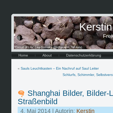
Kersti
Frei
Home
About
Datenschutzerklärung
«
Sauls Leuchtkasten – Ein Nachruf auf Saul Leiter
Schlurfs, Schimmler, Selbstver
Shanghai Bilder, Bilder-
Straßenbild
4. Mai 2014 | Autorin:
Kerstin