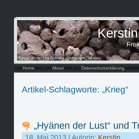
Kersti
Frei
Home
About
Datenschutzerklärung
Artikel-Schlagworte: „Krieg“
„Hyänen der Lust“ und T
18. Mai 2013 | Autorin:
Kerstin