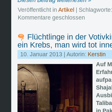
Veröffentlicht in
Artikel
| Schlagworte
Kommentare geschlossen
Flüchtlinge in der Votivk
ein Krebs, man wird tot inn
10. Januar 2013 | Autorin:
Kerstin
Auf M
Erfah
aufpa
Shaja
Ausbi
Talib
in Pa