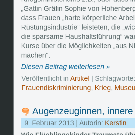
„Gattin Gräfin Sophie von Hohenber
dass Frauen „harte körperliche Arbeit
Rüstungsindustrie“ leisteten, die „wi
die sparsame Haushaltsführung“ war
Kurse über die Möglichkeiten „aus N
machen“.
Diesen Beitrag weiterlesen »
Veröffentlicht in
Artikel
| Schlagworte
Frauendiskriminierung
,
Krieg
,
Muse
Augenzeuginnen, innere 
9. Februar 2013 | Autorin:
Kerstin
Wie Flüchlingskinder Traumata üb