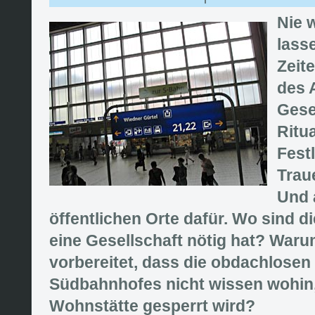
Nie w
lass
Zeit
des 
Gese
Ritu
Fest
Trau
Und 
öffentlichen Orte dafür. Wo sind die
eine Gesellschaft nötig hat? War
vorbereitet, dass die obdachlose
Südbahnhofes nicht wissen wohin,
Wohnstätte gesperrt wird?