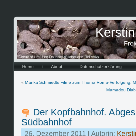
Kersti
Frei
Home
About
Datenschutzerklärung
«
Marika Schmiedts Filme zum Thema Roma-Verfolgung: Mu
Mamadou Diabate
Der Kopfbahnhof. Abges
Südbahnhof
26. Dezember 2011 | Autorin:
Kersti