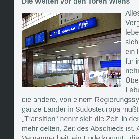
Die Weiten vor den Toren Wiens
Alle
Ver
lebe
sich
ein 
für 
neh
Übe
Lebe
die andere, von einem Regierungssy
ganze Länder in Südosteuropa mußte
„Transition“ nennt sich die Zeit, in de
mehr gelten, Zeit des Abschieds ist. 
Vergangenheit, ein Ende kommt, „die