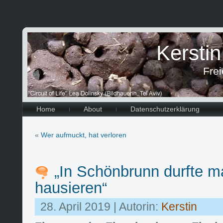
Kersti
Frei
Home
About
Datenschutzerklärung
«
Wer aufmuckt, hat verloren
„In Schönbrunn durfte m
hausieren“
28. April 2019 | Autorin:
Kerstin